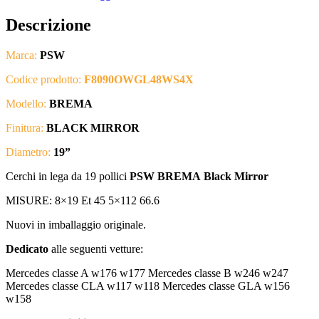
Descrizione
Marca:
PSW
Codice prodotto:
F8090OWGL48WS4X
Modello:
BREMA
Finitura:
BLACK MIRROR
Diametro:
19
”
Cerchi in lega da 19 pollici
PSW BREMA
Black Mirror
MISURE: 8×19 Et 45 5×112 66.6
Nuovi in imballaggio originale.
Dedicato
alle seguenti vetture:
Mercedes classe A w176 w177 Mercedes classe B w246 w247
Mercedes classe CLA w117 w118 Mercedes classe GLA w156
w158