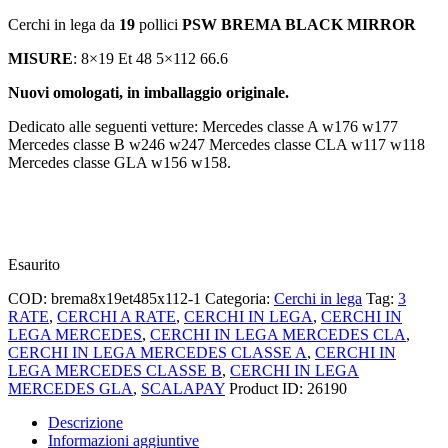
Cerchi in lega da
19
pollici
PSW BREMA BLACK MIRROR
MISURE
: 8×19 Et 48 5×112 66.6
Nuovi omologati, in imballaggio originale.
Dedicato alle seguenti vetture: Mercedes classe A w176 w177
Mercedes classe B w246 w247 Mercedes classe CLA w117 w118
Mercedes classe GLA w156 w158.
Esaurito
COD:
brema8x19et485x112-1
Categoria:
Cerchi in lega
Tag:
3
RATE
,
CERCHI A RATE
,
CERCHI IN LEGA
,
CERCHI IN
LEGA MERCEDES
,
CERCHI IN LEGA MERCEDES CLA
,
CERCHI IN LEGA MERCEDES CLASSE A
,
CERCHI IN
LEGA MERCEDES CLASSE B
,
CERCHI IN LEGA
MERCEDES GLA
,
SCALAPAY
Product ID:
26190
Descrizione
Informazioni aggiuntive