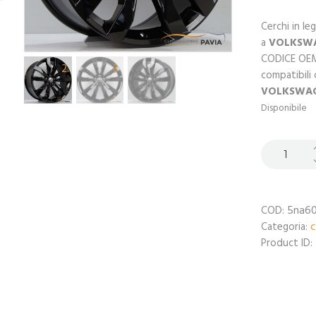
Cerchi in le
a
VOLKSW
CODICE OE
compatibili 
VOLKSWA
Disponibile
5na60
COD:
c
Categoria:
Product ID: