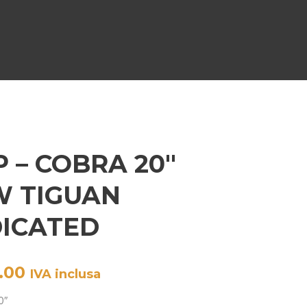
 – COBRA 20″
W TIGUAN
ICATED
.00
IVA inclusa
0″