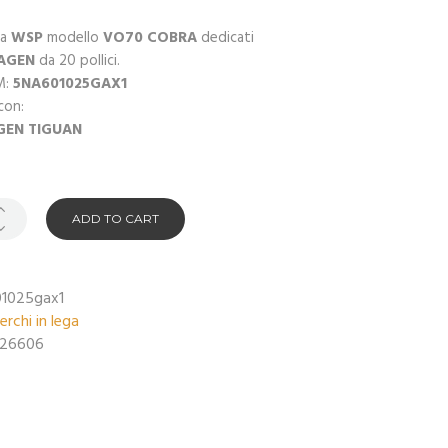
ga
WSP
modello
VO70 COBRA
dedicati
AGEN
da 20 pollici.
M:
5NA601025GAX1
con:
GEN
TIGUAN
ADD TO CART
1025gax1
erchi in lega
26606