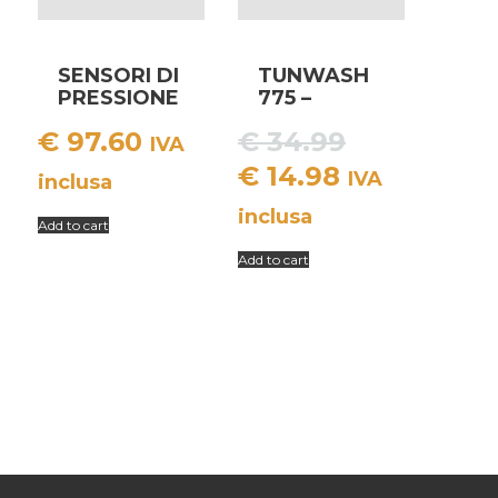
SENSORI DI
TUNWASH
PRESSIONE
775 –
TPMS
PULITORE
Il
€
97.60
€
34.99
METAL
CERCHIONI
IVA
PROFESSIO
Il
prezzo
€
14.98
IVA
inclusa
ALE
prezzo
originale
inclusa
Add to cart
attuale
era:
Add to cart
è:
€ 34.99.
€ 14.98.