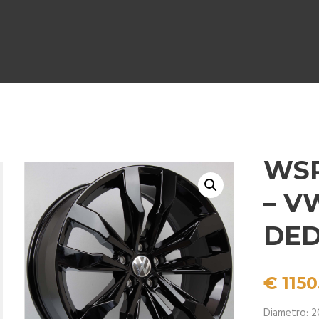
WSP
– V
DED
€
1150
Diametro: 2