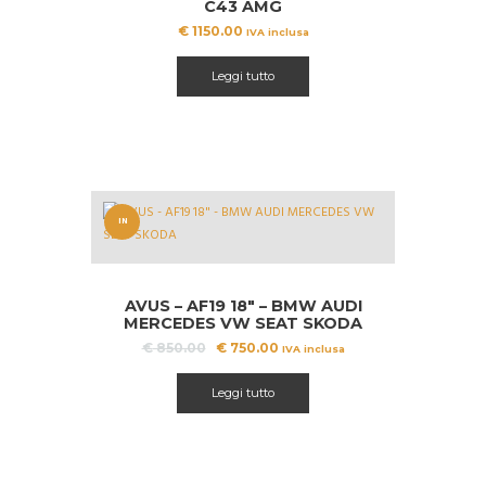
C43 AMG
€
1150.00
IVA inclusa
Leggi tutto
IN
OFFERT
A!
AVUS – AF19 18″ – BMW AUDI
MERCEDES VW SEAT SKODA
Il
Il
€
850.00
€
750.00
IVA inclusa
prezzo
prezzo
originale
attuale
Leggi tutto
era:
è:
€ 850.00.
€ 750.00.