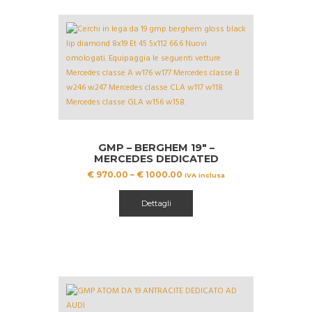
GMP – BERGHEM 19″ –
MERCEDES DEDICATED
€
970.00
–
€
1000.00
IVA inclusa
Questo
prodotto
Dettagli
ha
più
varianti.
Le
opzioni
possono
essere