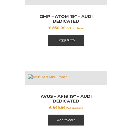
scelte
nella
pagina
GMP – ATOM 19″ – AUDI
del
DEDICATED
prodotto
€
850.00
IVA inclusa
Leggi tutto
AVUS – AF18 19″ – AUDI
DEDICATED
€
899.99
IVA inclusa
Add to cart