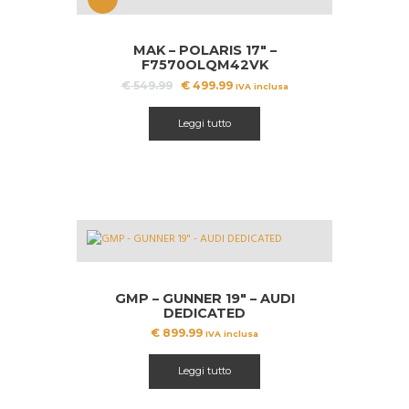
OFFERT
MAK – POLARIS 17″ –
A!
F7570OLQM42VK
Il
Il
€
549.99
€
499.99
IVA inclusa
prezzo
prezzo
originale
attuale
Leggi tutto
era:
è:
€ 549.99.
€ 499.99.
GMP – GUNNER 19″ – AUDI
DEDICATED
€
899.99
IVA inclusa
Leggi tutto