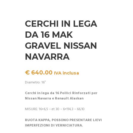
CERCHI IN LEGA
DA 16 MAK
GRAVEL NISSAN
NAVARRA
€
640.00
IVA inclusa
Diametro: 16″
Cerchi in lega da 16 Pollici Rinforzati per
Nissan Navarra e Renault Alaskan
MISURE:
16×6,5 – et 30 – 6×114,3 – 66,10
RUOTA KAPPA, POSSONO PRESENTARE LIEVI
IMPERFEZIONI DI VERNICIATURA.