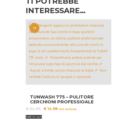
TI POTREBBE
INTERESSARE…
IN
OFFERT
A!
TUNWASH 775 – PULITORE
CERCHIONI PROFESSIOALE
Il
Il
€
34.99
€
14.98
IVA inclusa
prezzo
prezzo
Add to cart
originale
attuale
era:
è:
€ 34.99.
€ 14.98.