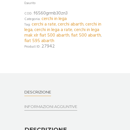
Esaurito
f6560grmb30zn3
COD:
cerchi in lega
Categoria:
cerchi a rate
cerchi abarth
cerchi in
Tag:
,
,
lega
cerchi in lega a rate
cerchi in lega
,
,
mak xlr fiat 500 abarth
fiat 500 abarth
,
,
fiat 595 abarth
27942
Product ID:
DESCRIZIONE
INFORMAZIONI AGGIUNTIVE
DESCRIZIONE