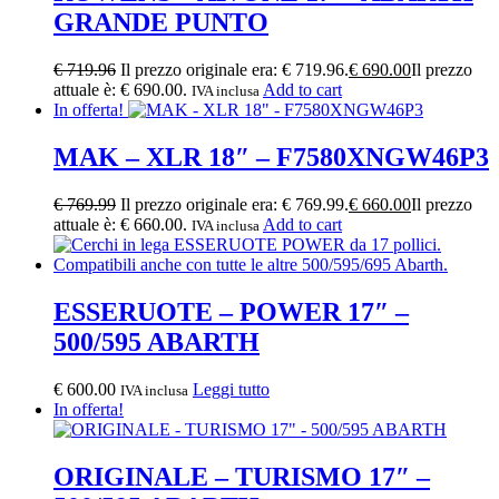
GRANDE PUNTO
€
719.96
Il prezzo originale era: € 719.96.
€
690.00
Il prezzo
attuale è: € 690.00.
Add to cart
IVA inclusa
In offerta!
MAK – XLR 18″ – F7580XNGW46P3
€
769.99
Il prezzo originale era: € 769.99.
€
660.00
Il prezzo
attuale è: € 660.00.
Add to cart
IVA inclusa
ESSERUOTE – POWER 17″ –
500/595 ABARTH
€
600.00
Leggi tutto
IVA inclusa
In offerta!
ORIGINALE – TURISMO 17″ –