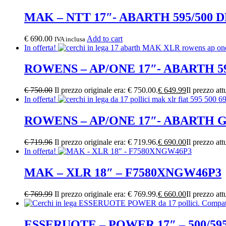
MAK – NTT 17″- ABARTH 595/500 
€
690.00
Add to cart
IVA inclusa
In offerta!
ROWENS – AP/ONE 17″- ABARTH 5
€
750.00
Il prezzo originale era: € 750.00.
€
649.99
Il prezzo att
In offerta!
ROWENS – AP/ONE 17″- ABARTH
€
719.96
Il prezzo originale era: € 719.96.
€
690.00
Il prezzo att
In offerta!
MAK – XLR 18″ – F7580XNGW46P3
€
769.99
Il prezzo originale era: € 769.99.
€
660.00
Il prezzo att
ESSERUOTE – POWER 17″ – 500/5