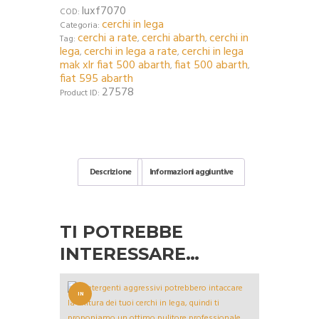
luxf7070
COD:
cerchi in lega
Categoria:
cerchi a rate
cerchi abarth
cerchi in
Tag:
,
,
lega
cerchi in lega a rate
cerchi in lega
,
,
mak xlr fiat 500 abarth
fiat 500 abarth
,
,
fiat 595 abarth
27578
Product ID:
Descrizione
Informazioni aggiuntive
TI POTREBBE
INTERESSARE…
IN
OFFERT