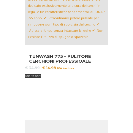
A!
TUNWASH 775 – PULITORE
CERCHIONI PROFESSIOALE
Il
Il
€
34.99
€
14.98
IVA inclusa
prezzo
prezzo
Add to cart
originale
attuale
era:
è:
€ 34.99.
€ 14.98.