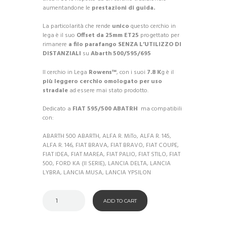
aumentandone le
prestazioni di guida.
La particolarità che rende
unico
questo cerchio in
lega è il suo
Offset da 25mm
ET25
progettato per
rimanere
a filo parafango SENZA L’UTILIZZO DI
DISTANZIALI
su
Abarth 500/595/695
Il cerchio in Lega
Rowens™
, con i suoi
7.8 K
g è il
più leggero cerchio omologato per uso
stradale
ad essere mai stato prodotto.
Dedicato a
FIAT 595/500 ABATRH
ma compatibili
con:
ABARTH 500 ABARTH, ALFA R. MiTo, ALFA R. 145,
ALFA R. 146, FIAT BRAVA, FIAT BRAVO, FIAT COUPE,
FIAT IDEA, FIAT MAREA, FIAT PALIO, FIAT STILO, FIAT
500, FORD KA (II SERIE), LANCIA DELTA, LANCIA
LYBRA, LANCIA MUSA, LANCIA YPSILON
ADD TO CART