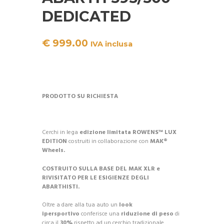
DEDICATED
€
999.00
IVA inclusa
PRODOTTO SU RICHIESTA
Cerchi in lega
edizione limitata
ROWENS™ LUX
EDITION
costruiti in collaborazione con
MAK®
Wheels.
COSTRUITO SULLA BASE DEL MAK XLR e
RIVISITATO PER LE ESIGIENZE DEGLI
ABARTHISTI.
Oltre a dare alla tua auto un
look
ipersportivo
conferisce una
riduzione di peso
di
circa il
30%
rispetto ad un cerchio tradizionale