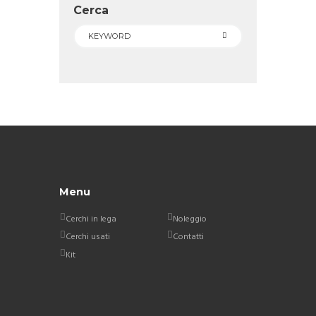
Cerca
Menu
Cerchi in lega
Noleggio
Cerchi usati
Contatti
Kit