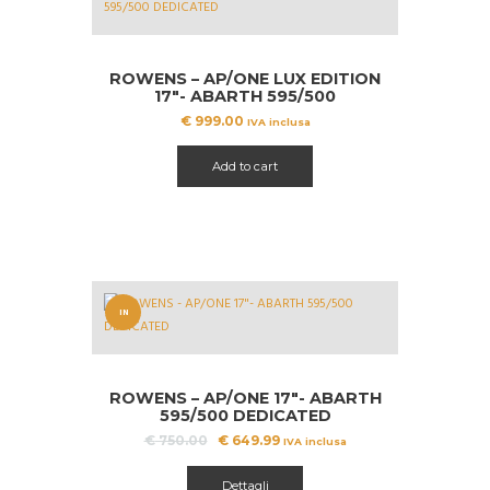
ROWENS – AP/ONE LUX EDITION
17″- ABARTH 595/500
DEDICATED
€
999.00
IVA inclusa
Add to cart
IN
OFFERT
A!
ROWENS – AP/ONE 17″- ABARTH
595/500 DEDICATED
Il
Il
€
750.00
€
649.99
IVA inclusa
prezzo
prezzo
Questo
originale
attuale
prodotto
Dettagli
era:
è: