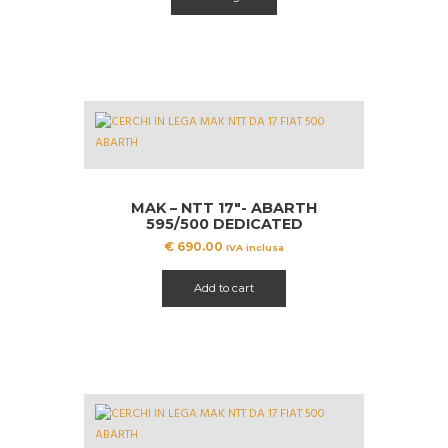
ha
€ 750.00.
€ 649.99.
più
varianti.
Le
opzioni
possono
essere
scelte
nella
pagina
MAK – NTT 17″- ABARTH
del
595/500 DEDICATED
prodotto
€
690.00
IVA inclusa
Add to cart