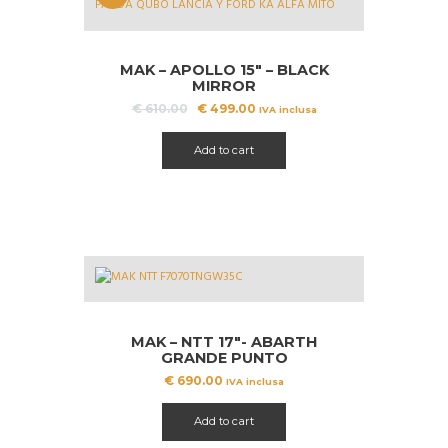
OFFERT
A!
MAK – APOLLO 15″ – BLACK
MIRROR
Il
Il
€
610.00
€
499.00
IVA inclusa
prezzo
prezzo
originale
attuale
Add to cart
era:
è:
€ 610.00.
€ 499.00.
MAK – NTT 17″- ABARTH
GRANDE PUNTO
€
690.00
IVA inclusa
Add to cart