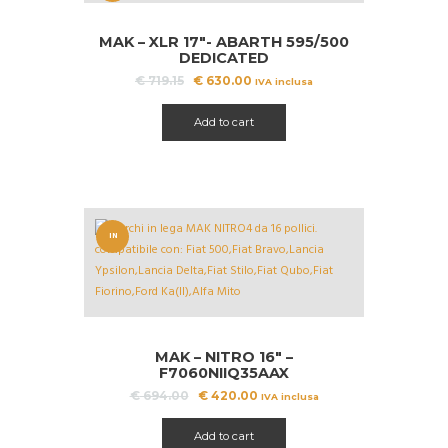
OFFERT
MAK – XLR 17″- ABARTH 595/500
A!
DEDICATED
Il
Il
€
719.15
€
630.00
IVA inclusa
prezzo
prezzo
originale
attuale
Add to cart
era:
è:
€ 719.15.
€ 630.00.
IN
OFFERT
A!
MAK – NITRO 16″ –
F7060NIIQ35AAX
Il
Il
€
694.00
€
420.00
IVA inclusa
prezzo
prezzo
originale
attuale
Add to cart
era:
è: