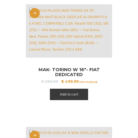
IN
OFFERT
A!
MAK- TORINO W 16″- FIAT
DEDICATED
Il
Il
€
589.99
€
499.99
IVA inclusa
prezzo
prezzo
originale
attuale
Add to cart
era:
è:
€ 589.99.
€ 499.99.
IN