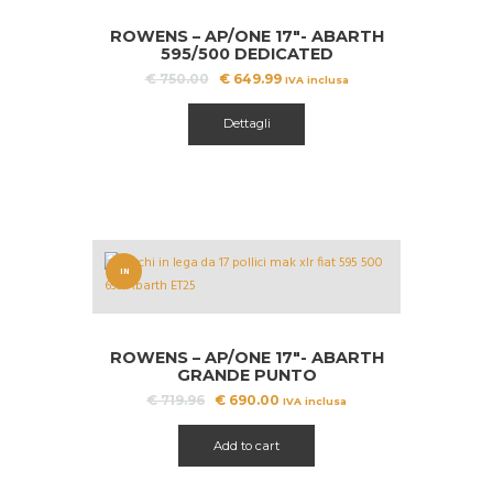
A!
ROWENS – AP/ONE 17″- ABARTH
595/500 DEDICATED
Il
Il
€
750.00
€
649.99
IVA inclusa
prezzo
prezzo
Questo
originale
attuale
prodotto
Dettagli
era:
è:
ha
€ 750.00.
€ 649.99.
più
varianti.
Le
opzioni
possono
IN
essere
scelte
OFFERT
nella
A!
pagina
ROWENS – AP/ONE 17″- ABARTH
del
GRANDE PUNTO
prodotto
Il
Il
€
719.96
€
690.00
IVA inclusa
prezzo
prezzo
originale
attuale
Add to cart
era:
è:
€ 719.96.
€ 690.00.