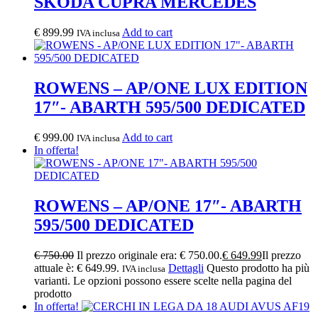
SKODA CUPRA MERCEDES
€
899.99
Add to cart
IVA inclusa
ROWENS – AP/ONE LUX EDITION
17″- ABARTH 595/500 DEDICATED
€
999.00
Add to cart
IVA inclusa
In offerta!
ROWENS – AP/ONE 17″- ABARTH
595/500 DEDICATED
€
750.00
Il prezzo originale era: € 750.00.
€
649.99
Il prezzo
attuale è: € 649.99.
Dettagli
Questo prodotto ha più
IVA inclusa
varianti. Le opzioni possono essere scelte nella pagina del
prodotto
In offerta!