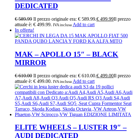
DEDICATED
€
589.99
Il prezzo originale era: € 589.99.
€
499.99
Il prezzo
attuale è: € 499.99.
Add to cart
IVA inclusa
In offerta!
MAK – APOLLO 15″ – BLACK
MIRROR
€
610.00
Il prezzo originale era: € 610.00.
€
499.00
Il prezzo
attuale è: € 499.00.
Add to cart
IVA inclusa
ELITE WHEELS – LUSTER 19″ –
AUDI DEDICATED