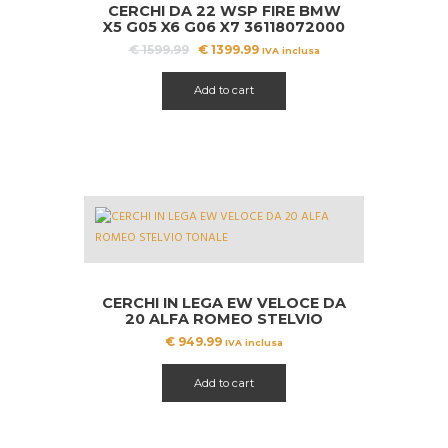
CERCHI DA 22 WSP FIRE BMW
X5 G05 X6 G06 X7 36118072000
Il
Il
€
1599.99
€
1399.99
IVA inclusa
prezzo
prezzo
originale
attuale
Add to cart
era:
è:
€ 1599.99.
€ 1399.99.
CERCHI IN LEGA EW VELOCE DA
20 ALFA ROMEO STELVIO
TONALE
€
949.99
IVA inclusa
Add to cart