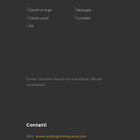
Cerchi in lega
Noleggio
Cerchi usati
Contatti
Kit
Centro Gomme Pavia è un rivenditore ufficiale
continental
Contatti
Web:
www.centrogommepavia.com