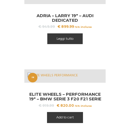
OFFERT
A!
ADRIA – LARRY 19″ – AUDI
DEDICATED
Il
Il
€
949.99
€
899.99
IVA inclusa
prezzo
prezzo
originale
attuale
Leggi tutto
era:
è:
€ 949.99.
€ 899.99.
IN
OFFERT
ELITE WHEELS – PERFORMANCE
A!
19″ – BMW SERIE 3 F20 F21 SERIE
5 F10
Il
Il
€
919.99
€
820.00
IVA inclusa
prezzo
prezzo
originale
attuale
Add to cart
era:
è:
€ 919.99.
€ 820.00.