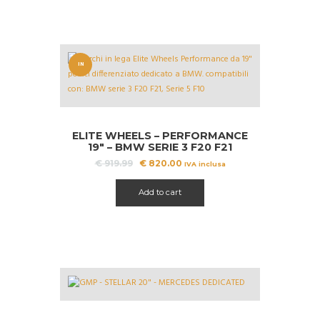
IN
OFFERT
A!
ELITE WHEELS – PERFORMANCE
19″ – BMW SERIE 3 F20 F21
DIFFERENZIATO
Il
Il
€
919.99
€
820.00
IVA inclusa
prezzo
prezzo
originale
attuale
Add to cart
era:
è:
€ 919.99.
€ 820.00.