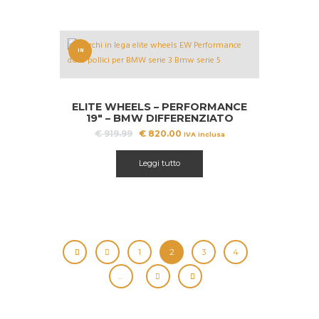
IN
OFFERT
A!
ELITE WHEELS – PERFORMANCE
19″ – BMW DIFFERENZIATO
Il
Il
€
919.99
€
820.00
IVA inclusa
prezzo
prezzo
originale
attuale
Leggi tutto
era:
è:
€ 919.99.
€ 820.00.
1
2
3
4
…