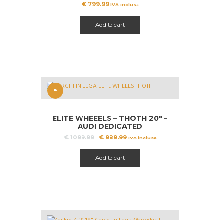
€
799.99
IVA inclusa
Add to cart
IN
OFFERT
ELITE WHEEELS – THOTH 20″ –
A!
AUDI DEDICATED
Il
Il
€
1099.99
€
989.99
IVA inclusa
prezzo
prezzo
originale
attuale
Add to cart
era:
è:
€ 1099.99.
€ 989.99.