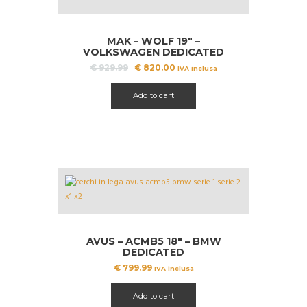
MAK – WOLF 19″ –
VOLKSWAGEN DEDICATED
Il
Il
€
929.99
€
820.00
IVA inclusa
prezzo
prezzo
originale
attuale
Add to cart
era:
è:
€ 929.99.
€ 820.00.
AVUS – ACMB5 18″ – BMW
DEDICATED
€
799.99
IVA inclusa
Add to cart