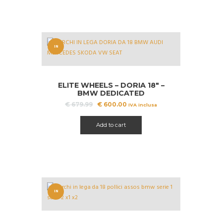
IN
OFFERT
A!
ELITE WHEELS – DORIA 18″ –
BMW DEDICATED
Il
Il
€
679.99
€
600.00
IVA inclusa
prezzo
prezzo
originale
attuale
Add to cart
era:
è:
€ 679.99.
€ 600.00.
IN
OFFERT
A!