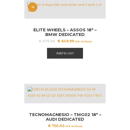
IN
OFFERT
A!
ELITE WHEELS – ASSOS 18″ –
BMW DEDICATED
Il
Il
€
679.99
€
649.99
IVA inclusa
prezzo
prezzo
originale
attuale
Add to cart
era:
è:
€ 679.99.
€ 649.99.
TECNOMAGNESIO – TMG02 18″ –
AUDI DEDICATED
€
750.00
IVA inclusa