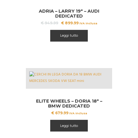
A!
ADRIA – LARRY 19″ – AUDI
DEDICATED
Il
Il
€
949.99
€
899.99
IVA inclusa
prezzo
prezzo
originale
attuale
Leggi tutto
era:
è:
€ 949.99.
€ 899.99.
ELITE WHEELS – DORIA 18″ –
BMW DEDICATED
€
679.99
IVA inclusa
Leggi tutto