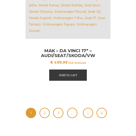
MAK – DA VINCI 17″ –
AUDI/SEAT/SKODA/VW
€
499.99
IVA inclusa
Add to cart
1
2
3
…