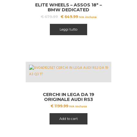
ELITE WHEELS – ASSOS 18″ –
BMW DEDICATED
Il
Il
€
679.99
€
649.99
IVA inclusa
prezzo
prezzo
originale
attuale
Leggi tutto
era:
è:
€ 679.99.
€ 649.99.
CERCHI IN LEGA DA 19
ORIGINALE AUDI RS3
8V0601025ET
€
1199.99
IVA inclusa
Add to cart