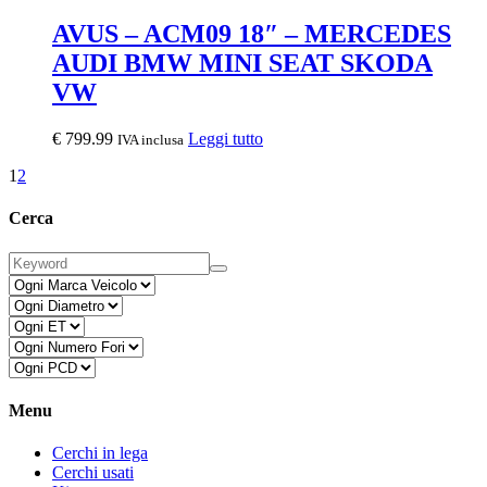
AVUS – ACM09 18″ – MERCEDES
AUDI BMW MINI SEAT SKODA
VW
€
799.99
Leggi tutto
IVA inclusa
1
2
Cerca
Menu
Cerchi in lega
Cerchi usati